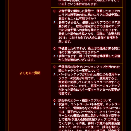
NESiCAを使用して30コイン分以上プレイして
いる】という条件があります。
Ｑ：
店舗予選で優勝した状態で、優勝したエリアの
エリア決勝実施の前に他のエリアの店舗予選に
参加することは可能ですか？
Ａ：
参加できません。優勝したエリアでのエリア決
勝が終了し、敗退が確定するまでは他のエリア
での店舗予選への参加を禁止としております。
発覚した場合は失格となり、以降の「血聖大戦
2018」における全ての大会に参加する権利を
失います。
Ｑ：
準優勝したのですが、繰上げの連絡が来る間に
他の予選に参加はできますか？
Ａ：
参加できます。繰り上げの際は準優勝した店舗
から別途連絡がございます。
Ｑ：
予選日程の途中でバージョンアップが行われた
際のキャラクター変更について
よくあるご質問
Ａ：
バージョンアップが行われた際にのみ使用キャ
ラクターの変更が可能です。一度変更すると、
変更前に使用していたキャラクターに戻すこと
は出来ません。ただし、再度バージョンアップ
があった場合はもう一度キャラクターの変更が
可能です。
Ｑ：
試合中のエラー・機器トラブルについて
Ａ：
試合中、コントロールパネル故障、ネットワー
クエラー、電源落ちなどの機器トラブルについ
ては、選手がレバーやボタン、ネットワークエ
ラーなどの機器の故障に気付いた時点で挙手を
して審判(予選大会開催店舗スタッフ)に申告し
てください。その後、審判（予選大会開催店舗
スタッフ）のジャッジに従って、試合を進行し
てください。また、ラウンド終了後、試合終了