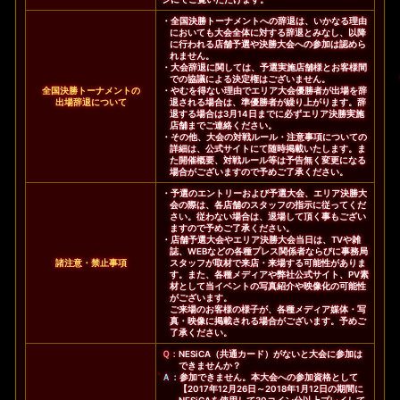
・全国決勝トーナメントへの辞退は、いかなる理由
においても大会全体に対する辞退とみなし、以降
に行われる店舗予選や決勝大会への参加は認めら
れません。
・大会辞退に関しては、予選実施店舗様とお客様間
での協議による決定権はございません。
全国決勝トーナメントの
・やむを得ない理由でエリア大会優勝者が出場を辞
出場辞退について
退される場合は、準優勝者が繰り上がります。辞
退する場合は3月14日までに必ずエリア決勝実施
店舗までご連絡ください。
・その他、大会の対戦ルール・注意事項についての
詳細は、公式サイトにて随時掲載いたします。ま
た開催概要、対戦ルール等は予告無く変更になる
場合がございますので予めご了承ください。
・予選のエントリーおよび予選大会、エリア決勝大
会の際は、各店舗のスタッフの指示に従ってくだ
さい。従わない場合は、退場して頂く事もござい
ますので予めご了承ください。
・店舗予選大会やエリア決勝大会当日は、TVや雑
誌、WEBなどの各種プレス関係者ならびに事務局
諸注意・禁止事項
スタッフが取材で来店・来場する可能性がありま
す。また、各種メディアや弊社公式サイト、PV素
材として当イベントの写真紹介や映像化の可能性
がございます。
ご来場のお客様の様子が、各種メディア媒体・写
真・映像に掲載される場合がございます。予めご
了承ください。
Ｑ：
NESiCA（共通カード）がないと大会に参加は
できませんか？
Ａ：
参加できません。本大会への参加資格として
【2017年12月26日～2018年1月12日の期間に