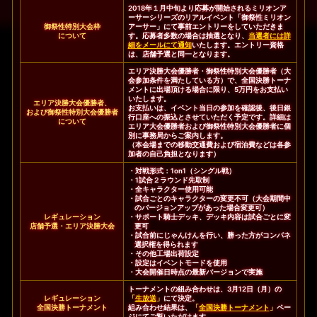
2018年１月中旬より応募が開始されるミリオンア
ーサーシリーズのリアルイベント「御祭性ミリオン
御祭性特別大会枠
アーサー」にて事前エントリーをしていただきま
について
す。応募者多数の場合は抽選となり、
当選者には詳
細をメールにて通知
いたします。エントリー資格
は、店舗予選と同一となります。
エリア決勝大会優勝者・御祭性特別大会優勝者（大
会参加条件を満たしている方）で、全国決勝トーナ
メントに出場頂ける場合に限り、5万円をお支払い
いたします。
エリア決勝大会優勝者、
お支払いは、イベント当日の参加を確認後、後日銀
および御祭性特別大会優勝者
行口座への振込とさせていただく予定です。詳細は
について
エリア大会優勝者および御祭性特別大会優勝者に個
別に事務局からご案内します。
（本会場までの移動交通費および宿泊費などは各参
加者の自己負担となります）
・対戦形式：1on1（シングル戦）
・1試合２ラウンド先取制
・全キャラクター使用可能
・試合ごとのキャラクターの変更不可（大会期間中
のバージョンアップがあった場合変更可）
レギュレーション
・サポート騎士デッキ、デッキ内容は試合ごとに変
店舗予選・エリア決勝大会
更可
・試合前にじゃんけんを行い、勝った方がコンパネ
選択権を得られます
・その他工場出荷設定
・設定はイベントモードを使用
・大会開催日時点の最新バージョンで実施
トーナメントの組み合わせは、3月12日（月）の
レギュレーション
「
生放送
」
にて決定。
全国決勝トーナメント
組み合わせ結果は、
「
全国決勝トーナメント
」
ペー
ジにてご覧いただけます。