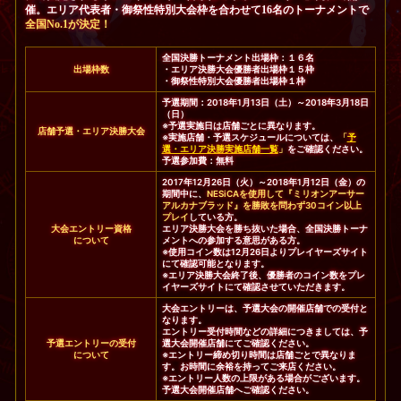
催。エリア代表者・御祭性特別大会枠を合わせて16名のトーナメントで
全国No.1が決定！
全国決勝トーナメント出場枠：１６名
出場枠数
・エリア決勝大会優勝者出場枠１５枠
・御祭性特別大会優勝者出場枠１枠
予選期間：2018年1月13日（土）～2018年3月18日
（日）
※予選実施日は店舗ごとに異なります。
店舗予選・エリア決勝大会
※実施店舗・予選スケジュールについては、
「
予
選・エリア決勝実施店舗一覧
」
をご確認ください。
予選参加費：無料
2017年12月26日（火）～2018年1月12日（金）の
期間中に、
NESiCAを使用して『ミリオンアーサー
アルカナブラッド』を勝敗を問わず30コイン以上
プレイ
している方。
大会エントリー資格
エリア決勝大会を勝ち抜いた場合、全国決勝トーナ
について
メントへの参加する意思がある方。
※使用コイン数は12月26日よりプレイヤーズサイト
にて確認可能となります。
※エリア決勝大会終了後、優勝者のコイン数をプレ
イヤーズサイトにて確認させていただきます。
大会エントリーは、予選大会の開催店舗での受付と
なります。
エントリー受付時間などの詳細につきましては、予
予選エントリーの受付
選大会開催店舗にてご確認ください。
について
※エントリー締め切り時間は店舗ごとで異なりま
す。お時間に余裕を持ってご来店ください。
※エントリー人数の上限がある場合がございます。
予選大会開催店舗へご確認ください。